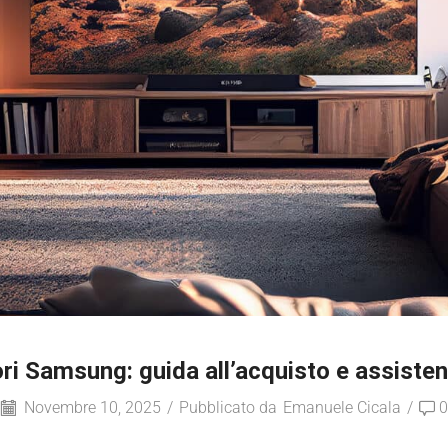
ori Samsung: guida all’acquisto e assiste
Novembre 10, 2025
/
Pubblicato da
Emanuele Cicala
/
0