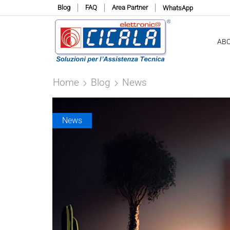
Blog
FAQ
Area Partner
WhatsApp
AB
Home
Blog
News
News