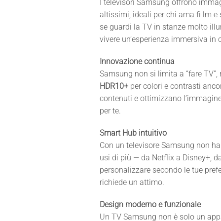
I televisori Samsung offrono immag
altissimi, ideali per chi ama fi lm 
se guardi la TV in stanze molto illumi
vivere un’esperienza immersiva in 
Innovazione continua
Samsung non si limita a “fare TV”,
HDR10+
per colori e contrasti anco
contenuti e ottimizzano l’immagine
per te.
Smart Hub intuitivo
Con un televisore Samsung non hai b
usi di più — da Netflix a Disney+, 
personalizzare secondo le tue prefe
richiede un attimo.
Design moderno e funzionale
Un TV Samsung non è solo un appa