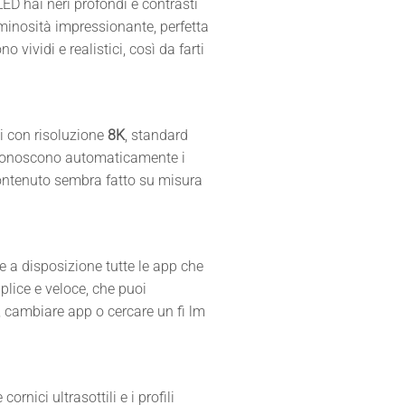
LED hai neri profondi e contrasti
luminosità impressionante, perfetta
o vividi e realistici, così da farti
i con risoluzione
8K
, standard
conoscono automaticamente i
contenuto sembra fatto su misura
e a disposizione tutte le app che
plice e veloce, che puoi
, cambiare app o cercare un fi lm
e cornici ultrasottili e i profili