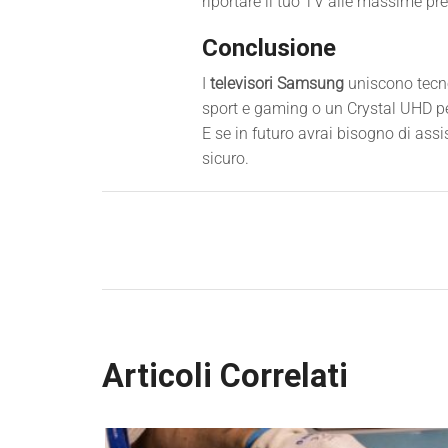
riportare il tuo TV alle massime pre
Conclusione
I
televisori Samsung
uniscono tecno
sport e gaming o un Crystal UHD per
E se in futuro avrai bisogno di assist
sicuro.
Articoli Correlati