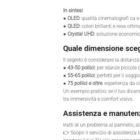
In sintesi
●
OLED
: qualità cinematografi ca e n
●
QLED
: colori brillanti e resa ott
●
Crystal UHD
: soluzione economic
Quale dimensione sceg
Il segreto è considerare la distanza 
●
43-50 pollici
: per stanze piccole o
●
55-65 pollici
: perfetti per il soggi
●
75 pollici e oltre
: esperienza da c
Un esempio pratico: se il tuo divan
tra immersività e comfort visivo.
Assistenza e manutenz
tratti di un problema al pannello, al
👉 Scopri il servizio di assistenza 