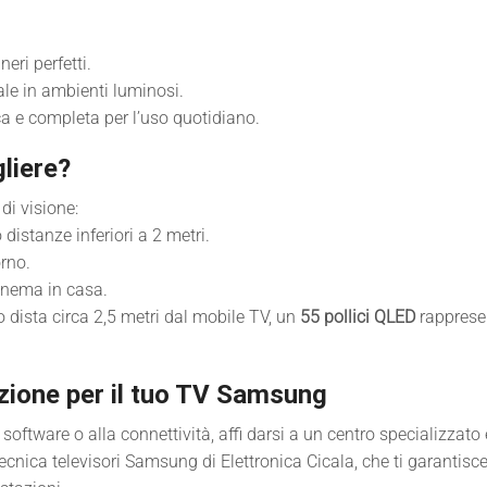
eri perfetti.
imale in ambienti luminosi.
a e completa per l’uso quotidiano.
liere?
di visione:
 distanze inferiori a 2 metri.
orno.
inema in casa.
o dista circa 2,5 metri dal mobile TV, un
55 pollici QLED
rappresen
ione per il tuo TV Samsung
 software o alla connettività, affi darsi a un centro specializzato
tecnica televisori Samsung di Elettronica Cicala, che ti garantisc