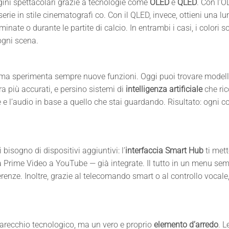
ini spettacolari grazie a tecnologie come
OLED
e
QLED
. Con l’O
e serie in stile cinematografi co. Con il QLED, invece, ottieni una 
nate o durante le partite di calcio. In entrambi i casi, i colori son
ogni scena.
 ma sperimenta sempre nuove funzioni. Oggi puoi trovare modell
ra più accurati, e persino sistemi di
intelligenza artificiale
che ri
 e l’audio in base a quello che stai guardando. Risultato: ogni 
isogno di dispositivi aggiuntivi: l’
interfaccia
Smart Hub
ti mett
da Prime Video a YouTube — già integrate. Il tutto in un menu sem
renze. Inoltre, grazie al telecomando smart o al controllo vocale
recchio tecnologico, ma un vero e proprio
elemento d’arredo
. L