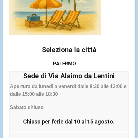
Seleziona la città
Brondi
Telefoni cellulari
PALERMO
Servizio di Raccolta e Spedizione al Centro Nazionale
Servizio disponibile a:
Palermo | Catania
Sede di Via Alaimo da Lentini
Apertura da lunedì a venerdì dalle 8:30 alle 13:00 e
dalle 15:00 alle 18:30
Sabato chiuso
Chiuso per ferie dal 10 al 15 agosto.
Honor
—————————————————————————-
Smartphone