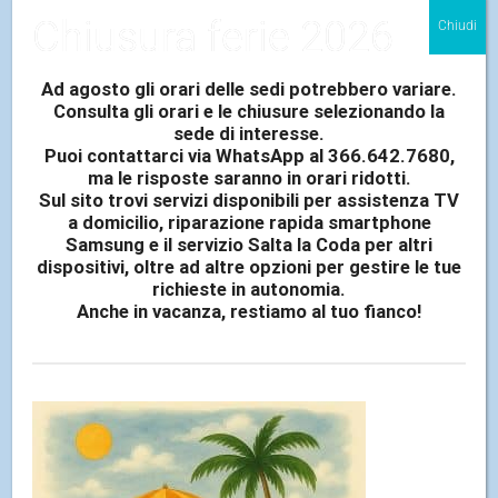
legenda dei servizi erogati e delle filiali abilitate al
Chiusura ferie 2026
Chiudi
servizio
Ad agosto gli orari delle sedi potrebbero variare.
Consulta gli orari e le chiusure selezionando la
sede di interesse.
Puoi contattarci via WhatsApp al 366.642.7680,
ma le risposte saranno in orari ridotti.
Sul sito trovi servizi disponibili per assistenza TV
a domicilio, riparazione rapida smartphone
Samsung e il servizio Salta la Coda per altri
dispositivi, oltre ad altre opzioni per gestire le tue
richieste in autonomia.
Anche in vacanza, restiamo al tuo fianco!
Alcatel
Smartphone e Tablet
Servizio di Raccolta e Spedizione al Centro Nazionale
Servizio disponibile a:
Palermo | Catania