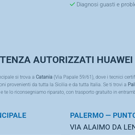
Diagnosi guasti e prob
STENZA AUTORIZZATI HUAWEI I
ncipale si trova a
Catania
(Via Papale 59/61), dove i tecnici cert
 provenienti da tutta la Sicilia e da tutta Italia. Se ti trovi a
Pa
 te lo riconsegniamo riparato, con trasporto gratuito in entrambe 
NCIPALE
PALERMO — PUNTO
VIA ALAIMO DA LEN