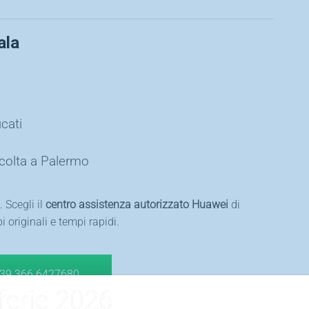
ala
cati
ccolta a Palermo
. Scegli il
centro assistenza autorizzato Huawei
di
i originali e tempi rapidi.
39 366 6427680
ferie 2026