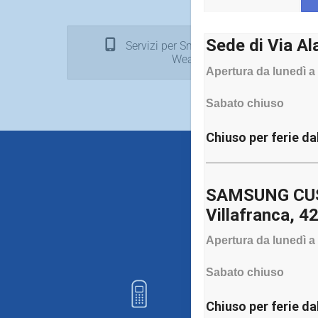
Sede di Via Al
Servizi per Smartphone, Tablet e
Wearable
Apertura da lunedì a 
Sabato chiuso
Chiuso per ferie da
——————————
SAMSUNG CUST
RIPA
Villafranca, 4
Apertura da lunedì a 
Sabato chiuso
Chiuso per ferie da