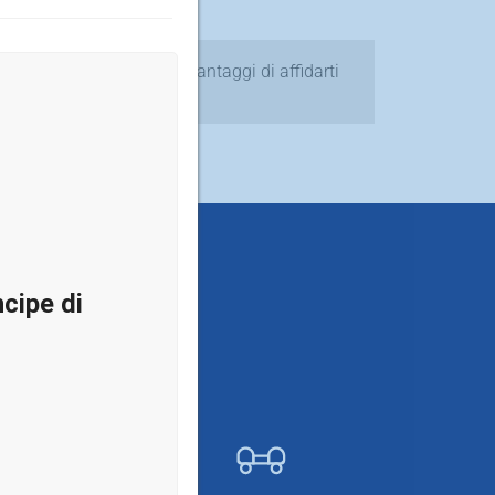
Scopri i principali vantaggi di affidarti
a noi
ipe di
AWEI