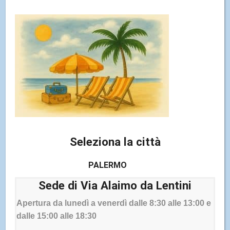
delle non conformità elencate di seguito.
Contenuti non accessibili:
– alcune immagini potrebbero non avere ancora un testo
alternativo completo;
– alcuni contenuti di terze parti o plugin potrebbero non
essere pienamente compatibili con le tecnologie
assistive;
– alcune pagine dell’e-commerce potrebbero presentare
miglioramenti in corso per la navigazione da tastiera.
Seleziona la città
Modalità di segnalazione:
Gli utenti possono segnalare eventuali problemi di
PALERMO
accessibilità scrivendo a:
info@elettronicacicala.it
Sede di Via Alaimo da Lentini
Data della dichiarazione:
Questa dichiarazione è stata redatta il 30/06/2025
Apertura da lunedì a venerdì dalle 8:30 alle 13:00 e
Ultimo aggiornamento: 19/01/2026
dalle 15:00 alle 18:30