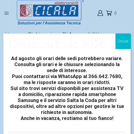
0
Home
Dichiarazione Di Accessibilità
Chiusura ferie 2026
Chiudi
Dichiarazione di
Accessibilità
Ad agosto gli orari delle sedi potrebbero variare.
Consulta gli orari e le chiusure selezionando la
sede di interesse.
Elettronica Cicala si impegna a rendere il proprio sito web
Puoi contattarci via WhatsApp al 366.642.7680,
accessibile, conformemente alle Linee guida per
ma le risposte saranno in orari ridotti.
l’accessibilità dei contenuti web (WCAG) 2.1 – livello AA e
Sul sito trovi servizi disponibili per assistenza TV
a domicilio, riparazione rapida smartphone
alla norma UNI EN 301 549, in attuazione dell’European
Samsung e il servizio Salta la Coda per altri
Accessibility Act (Direttiva UE 2019/882).
dispositivi, oltre ad altre opzioni per gestire le tue
richieste in autonomia.
Stato di conformità:
Anche in vacanza, restiamo al tuo fianco!
Questo sito web è parzialmente conforme ai requisiti di
accessibilità previsti dalle WCAG 2.1 livello AA, a causa