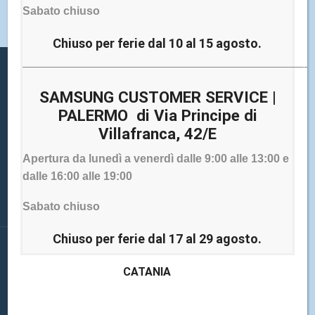
Sabato chiuso
Chiuso per ferie dal 10 al 15 agosto.
—————————————————————————-
AZIENDA
SAMSUNG CUSTOMER SERVICE |
SEDI
PALERMO di Via Principe di
INFORMAZIONI
Villafranca, 42/E
SERVIZI
Apertura da lunedì a venerdì dalle 9:00 alle 13:00 e
CENTRO ASSISTENZA
dalle 16:00 alle 19:00
Sabato chiuso
Chiuso per ferie dal 17 al 29 agosto.
Facebook
Twitter
Instagram
Linkedin
SEGUICI SUI SOCIAL
CATANIA
Elettronica Cicala s.r.l.
Sede legale: Via Alaimo da Lentini, 16 – 90142 Palermo