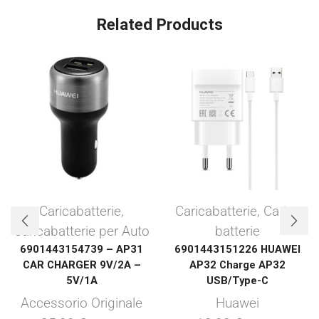
Related Products
Caricabatterie
,
Caricabatterie
,
Carica
Caricabatterie per Auto
batterie
6901443154739 – AP31
6901443151226 HUAWEI
CAR CHARGER 9V/2A –
AP32 Charge AP32
5V/1A
USB/Type-C
Accessorio Originale
Huawei