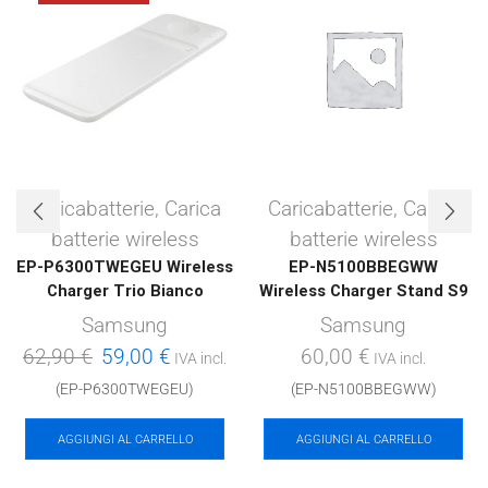
Caricabatterie
,
Carica
Caricabatterie
,
Carica
batterie wireless
batterie wireless
EP-P6300TWEGEU Wireless
EP-N5100BBEGWW
Charger Trio Bianco
Wireless Charger Stand S9
Samsung
Samsung
Il
Il
62,90
€
59,00
€
60,00
€
IVA incl.
IVA incl.
prezzo
prezzo
(EP-P6300TWEGEU)
(EP-N5100BBEGWW)
originale
attuale
AGGIUNGI AL CARRELLO
AGGIUNGI AL CARRELLO
era:
è:
62,90 €.
59,00 €.