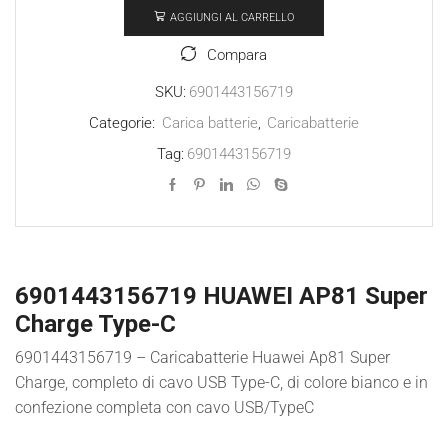
AGGIUNGI AL CARRELLO
AP81
Super
Compara
Charge
SKU:
6901443156719
Type-
Categorie:
Carica batterie
,
Caricabatterie
C
Tag:
6901443156719
quantità
6901443156719 HUAWEI AP81 Super
Charge Type-C
6901443156719 – Caricabatterie Huawei Ap81 Super
Charge, completo di cavo USB Type-C, di colore bianco e in
confezione completa con cavo USB/TypeC