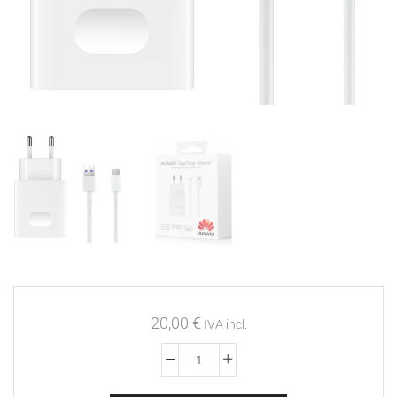
20,00
€
IVA incl.
6901443156719
HUAWEI