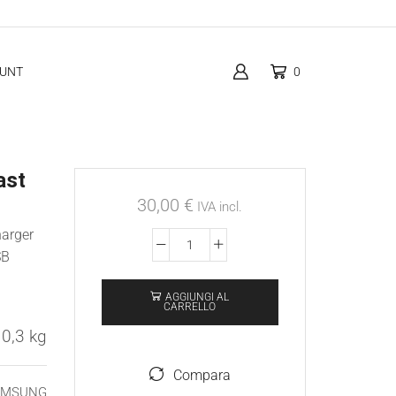
OUNT
0
ast
30,00
€
IVA incl.
harger
EP-
SB
LN920CBEGWW
AGGIUNGI AL
Samsung
CARRELLO
Dual
0,3 kg
Fast
Car
Compara
AMSUNG