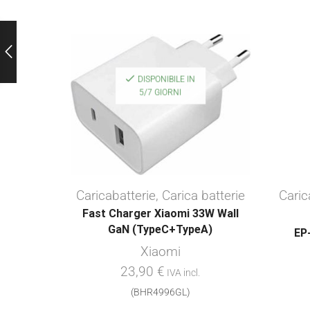
DISPONIBILE IN
5/7 GIORNI
Caricabatterie
,
Carica batterie
Caric
Fast Charger Xiaomi 33W Wall
GaN (TypeC+TypeA)
EP
Xiaomi
23,90
€
IVA incl.
(BHR4996GL)