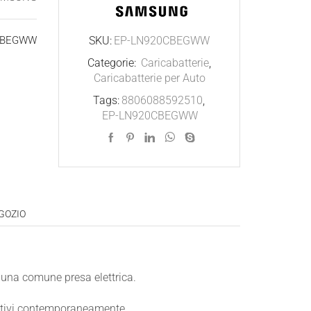
Charger
quantità
SKU:
EP-LN920CBEGWW
CBEGWW
Categorie:
Caricabatterie
,
Caricabatterie per Auto
Tags:
8806088592510
,
EP-LN920CBEGWW
EGOZIO
 una comune presa elettrica.
sitivi contemporaneamente