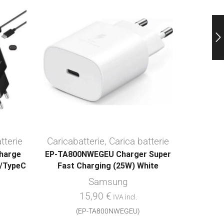
tterie
Caricabatterie
,
Carica batterie
Caricab
harge
EP-TA800NWEGEU Charger Super
EP-T
B/TypeC
Fast Charging (25W) White
(45
Samsung
15,90
€
IVA incl.
(EP-TA800NWEGEU)