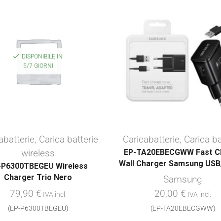
DISPONIBILE IN
5/7 GIORNI
abatterie
,
Carica batterie
Caricabatterie
,
Carica ba
wireless
EP-TA20EBECGWW Fast C
Wall Charger Samsung US
-P6300TBEGEU Wireless
Charger Trio Nero
Samsung
79,90
€
20,00
€
IVA incl.
IVA incl.
(EP-P6300TBEGEU)
(EP-TA20EBECGWW)