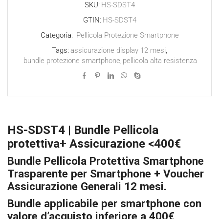
protettiva+
SKU:
HS-SDST4
Assicurazione
GTIN:
HS-SDST4
quantità
Categoria:
Pellicola Protezione Smartphone
Tags:
assicurazione display 12 mesi
,
bundle protezione smartphone
,
pellicola alta resistenza
HS-SDST4 | Bundle Pellicola
protettiva+ Assicurazione <400€
Bundle Pellicola Protettiva Smartphone
Trasparente per Smartphone + Voucher
Assicurazione Generali 12 mesi.
Bundle applicabile per smartphone con
valore d’acquisto inferiore a 400€