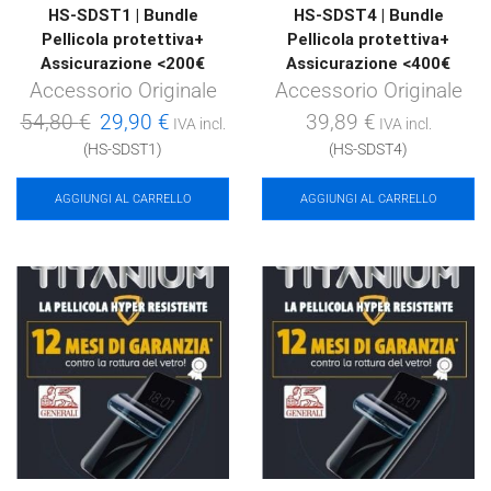
HS-SDST1 | Bundle
HS-SDST4 | Bundle
Pellicola protettiva+
Pellicola protettiva+
Assicurazione <200€
Assicurazione <400€
Accessorio Originale
Accessorio Originale
Il
Il
54,80
€
29,90
€
39,89
€
IVA incl.
IVA incl.
prezzo
prezzo
(HS-SDST1)
(HS-SDST4)
originale
attuale
AGGIUNGI AL CARRELLO
AGGIUNGI AL CARRELLO
era:
è:
54,80 €.
29,90 €.