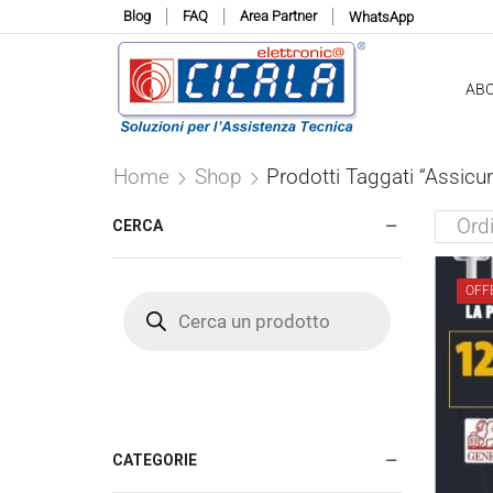
Blog
FAQ
Area Partner
WhatsApp
AB
Home
Shop
Prodotti Taggati “assicu
CERCA
OFF
Products
search
CATEGORIE