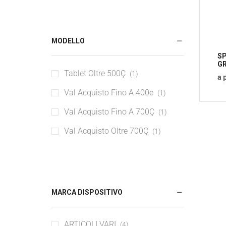
Caricabatterie
Cavi & Adattatori
Custodie protettive per smartphone
MODELLO
e tablet
SP
GR
Tablet Oltre 500Ç
(1)
a 
Val Acquisto Fino A 400e
(1)
Val Acquisto Fino A 700Ç
(1)
Val Acquisto Oltre 700Ç
(1)
MARCA DISPOSITIVO
ARTICOLI VARI
(4)