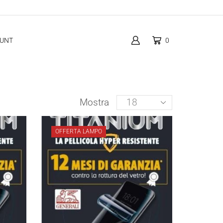
OUNT
0
Products
Mostra
per
page
OFFERTA LAMPO