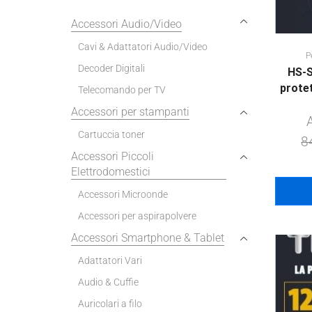
Accessori Audio/Video
Cavi & Adattatori Audio/Video
P
Decoder Digitali
HS-S
prote
Telecomando per TV
Accessori per stampanti
Cartuccia toner
8
Accessori Piccoli
Elettrodomestici
Accessori Microonde
Accessori per aspirapolvere
Accessori Smartphone & Tablet
Adattatori Vari
Audio & Cuffie
Auricolari a filo