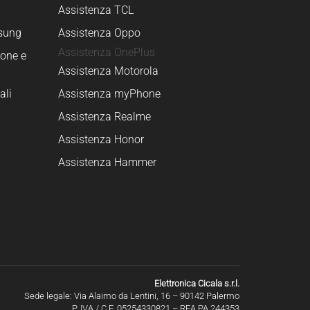
Assistenza TCL
sung
Assistenza Oppo
Assistenza OnePlus
one e
Assistenza Motorola
ali
Assistenza myPhone
Assistenza Realme
Assistenza Honor
Assistenza Hammer
Elettronica Cicala s.r.l.
Sede legale: Via Alaimo da Lentini, 16 – 90142 Palermo
P. IVA / C.F. 05254330821 – REA PA 244353