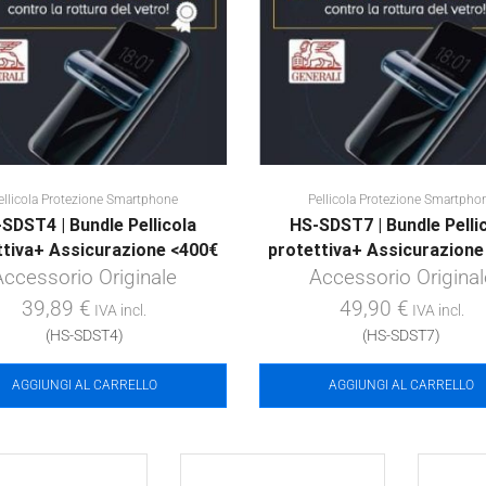
ellicola Protezione Smartphone
Pellicola Protezione Smartpho
SDST4 | Bundle Pellicola
HS-SDST7 | Bundle Pelli
ttiva+ Assicurazione <400€
protettiva+ Assicurazione
Accessorio Originale
Accessorio Original
39,89
€
49,90
€
IVA incl.
IVA incl.
(HS-SDST4)
(HS-SDST7)
AGGIUNGI AL CARRELLO
AGGIUNGI AL CARRELLO