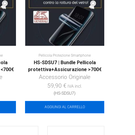
ne
Pellicola Protezione Smartphone
cola
HS-SDSU7 | Bundle Pellicola
 <700€
protettiva+Assicurazione >700€
e
Accessorio Originale
59,90
€
IVA incl.
(HS-SDSU7)
AGGIUNGI AL CARRELLO