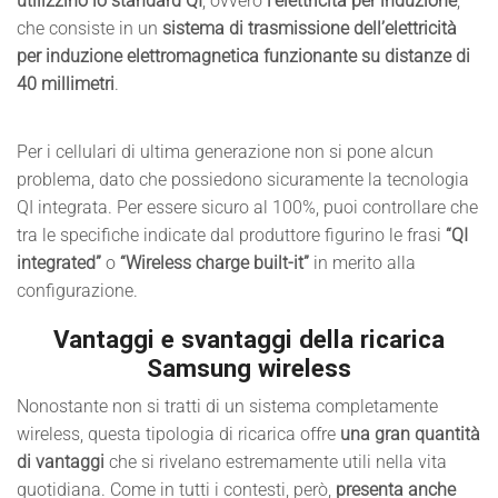
utilizzino lo standard QI
, ovvero
l’elettricità per induzione
,
che consiste in un
sistema di trasmissione dell’elettricità
per induzione elettromagnetica funzionante su distanze di
40 millimetri
.
Per i cellulari di ultima generazione non si pone alcun
problema, dato che possiedono sicuramente la tecnologia
QI integrata. Per essere sicuro al 100%, puoi controllare che
tra le specifiche indicate dal produttore figurino le frasi
“QI
integrated”
o
“Wireless charge built-it”
in merito alla
configurazione.
Vantaggi e svantaggi della ricarica
Samsung wireless
Nonostante non si tratti di un sistema completamente
wireless, questa tipologia di ricarica offre
una gran quantità
di vantaggi
che si rivelano estremamente utili nella vita
quotidiana. Come in tutti i contesti, però,
presenta anche