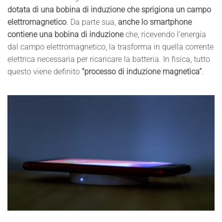
dotata di una bobina di induzione che sprigiona un campo
elettromagnetico
. Da parte sua,
anche lo smartphone
contiene una bobina di induzione
che, ricevendo l’energia
dal campo elettromagnetico, la trasforma in quella corrente
elettrica necessaria per ricaricare la batteria. In fisica, tutto
questo viene definito
“processo di induzione magnetica”
.