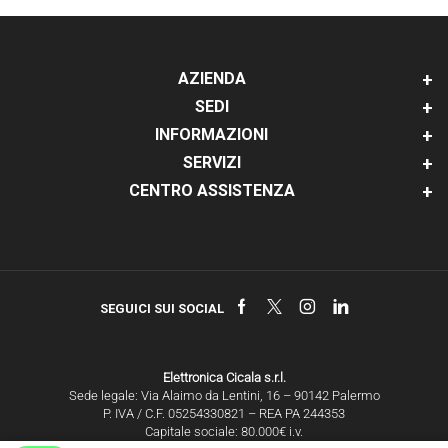
AZIENDA
SEDI
INFORMAZIONI
SERVIZI
CENTRO ASSISTENZA
Facebook
Twitter
Instagram
Linkedin
SEGUICI SUI SOCIAL
Elettronica Cicala s.r.l.
Sede legale: Via Alaimo da Lentini, 16 – 90142 Palermo
P. IVA / C.F. 05254330821 – REA PA 244353
Capitale sociale: 80.000€ i.v.