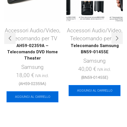
Accessori Audio/Video
,
Accessori Audio/Video
,
Telecomando per TV
Telecomando per TV
AH59-02359A –
Telecomando Samsung
Telecomando DVD Home
BN59-01455E
Theater
Samsung
Samsung
40,00
€
IVA incl.
18,00
€
IVA incl.
(BN59-01455E)
(AH59-02359A)
AGGIUNGI AL CARRELLO
AGGIUNGI AL CARRELLO