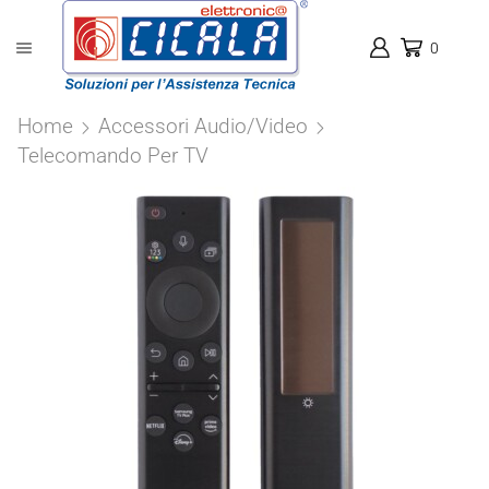
0
Home
Accessori Audio/Video
Telecomando Per TV