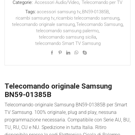
Categorie:
Accessori Audio/Video
,
Telecomando per TV
Tags:
accessori samsung tv
,
BN59-01385B
,
ricambi samsung tv
,
ricambio telecomando samsung
,
telecomando originale samsung
,
Telecomando Samsung
,
telecomando samsung palermo
,
telecomando samsung sicilia
,
telecomando Smart TV Samsung
Telecomando originale Samsung
BN59-01385B
Telecomando originale Samsung BN59-01385B per Smart
TV Samsung. 100% originale, plug and play, nessuna
programmazione necessaria. Compatibile con Serie AU, BU,
TU, RU, CU e NU. Spedizione in tutta Italia. Ritiro
disponibile presso le sedi Elettronica Cicala di Palermo.