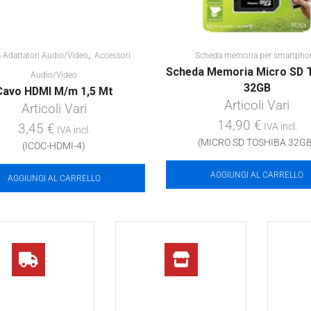
,
& Adattatori Audio/Video
Accessori
Scheda memoria per smartpho
Scheda Memoria Micro SD 
Audio/Video
32GB
Cavo HDMI M/m 1,5 Mt
Articoli Vari
Articoli Vari
14,90
€
3,45
€
IVA incl.
IVA incl.
(MICRO SD TOSHIBA 32GB
(ICOC-HDMI-4)
AGGIUNGI AL CARRELLO
AGGIUNGI AL CARRELLO