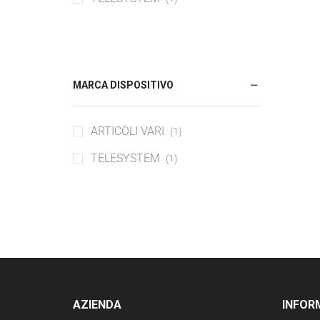
Caricabatterie
Cavi & Adattatori
Custodie protettive per smartphone
e tablet
MARCA DISPOSITIVO
ARTICOLI VARI
(1)
TELESYSTEM
(1)
AZIENDA
INFOR