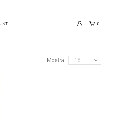
OUNT
0
Products
Mostra
per
page