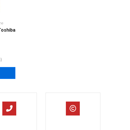
ne
Toshiba
)