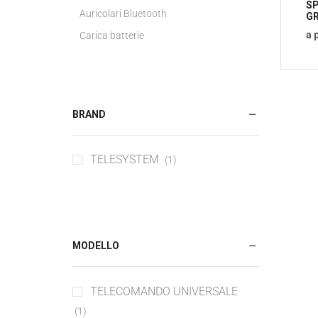
SP
Auricolari Bluetooth
GR
a 
Carica batterie
Carica batterie wireless
Caricabatterie per Auto
Cavo USB
BRAND
Cover per Tablet
Cover Smartphone
TELESYSTEM
(1)
Pellicola Protezione Smartphone
Power Bank
Scheda memoria per smartphone
Accessori Smartwatch
MODELLO
Cinturino smartwatch
Accessori Vari
TELECOMANDO UNIVERSALE
Batterie Estraibili
(1)