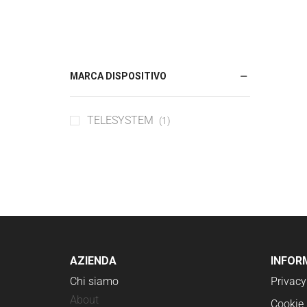
Caricabatterie
Cavi & Adattatori
Custodie protettive per smartphone
e tablet
MARCA DISPOSITIVO
TELESYSTEM
(1)
AZIENDA
INFOR
Chi siamo
Privacy
About
Cookie 