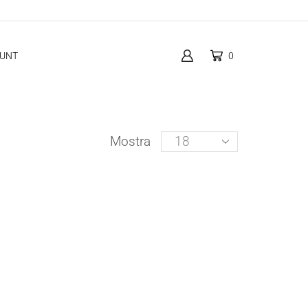
OUNT
0
Products
Mostra
per
page