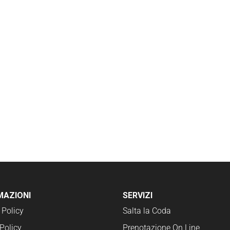
MAZIONI
SERVIZI
 Policy
Salta la Coda
Policy
Prenotazione On Line