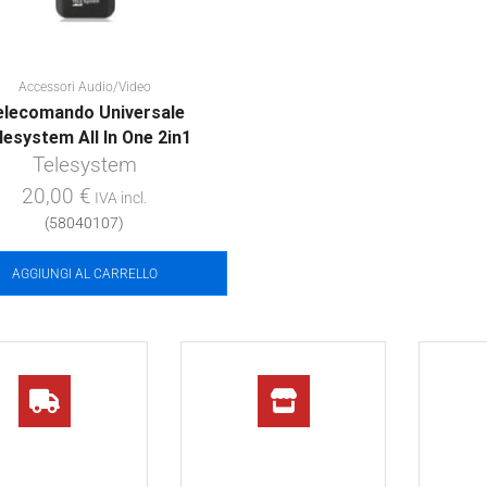
Accessori Audio/Video
elecomando Universale
lesystem All In One 2in1
Telesystem
20,00
€
IVA incl.
(58040107)
AGGIUNGI AL CARRELLO