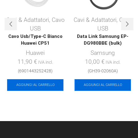
Cavi & Adattatori
,
Cavo
Cavi & Adattatori
,
Cavo
USB
USB
Cavo Usb/Type-C Bianco
Data Link Samsung EP-
Huawei CP51
DG980BBE (bulk)
Huawei
Samsung
11,90
€
10,00
€
IVA incl.
IVA incl.
(6901443252428)
(GH39-02060A)
AGGIUNGI AL CARRELLO
AGGIUNGI AL CARRELLO