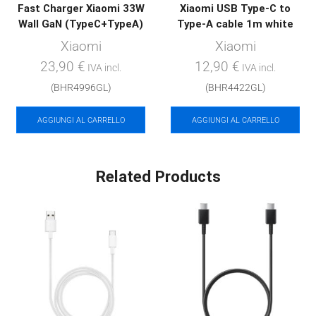
Fast Charger Xiaomi 33W
Xiaomi USB Type-C to
Wall GaN (TypeC+TypeA)
Type-A cable 1m white
Xiaomi
Xiaomi
23,90
€
12,90
€
IVA incl.
IVA incl.
(BHR4996GL)
(BHR4422GL)
AGGIUNGI AL CARRELLO
AGGIUNGI AL CARRELLO
Related Products