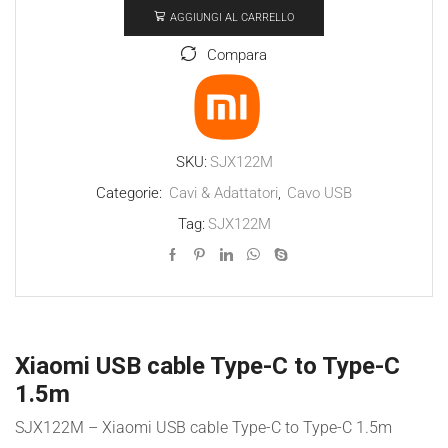
AGGIUNGI AL CARRELLO
cable
Type-
Compara
C
to
Type-
C
SKU:
SJX122M
1.5m
Categorie:
Cavi & Adattatori
,
Cavo USB
quantità
Tag:
SJX122M
Xiaomi USB cable Type-C to Type-C
1.5m
SJX122M – Xiaomi USB cable Type-C to Type-C 1.5m