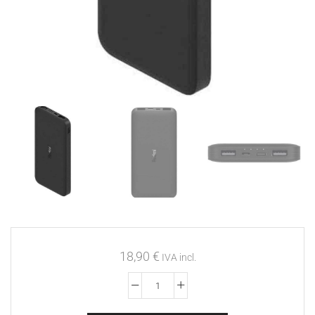
18,90
€
IVA incl.
Powerbank
Xiaomi