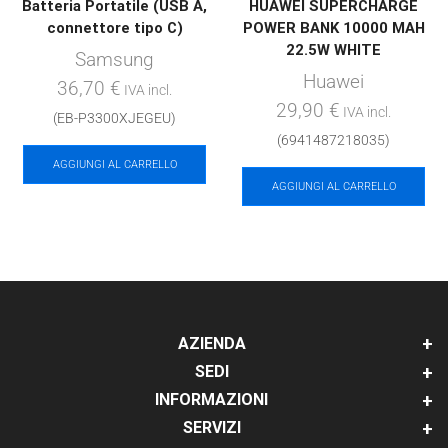
Batteria Portatile (USB A,
HUAWEI SUPERCHARGE
connettore tipo C)
POWER BANK 10000 MAH
22.5W WHITE
Samsung
Huawei
36,70
€
IVA incl.
29,90
€
IVA incl.
(EB-P3300XJEGEU)
(6941487218035)
AGGIUNGI AL CARRELLO
AGGIUNGI AL CARRELLO
AZIENDA
SEDI
INFORMAZIONI
SERVIZI