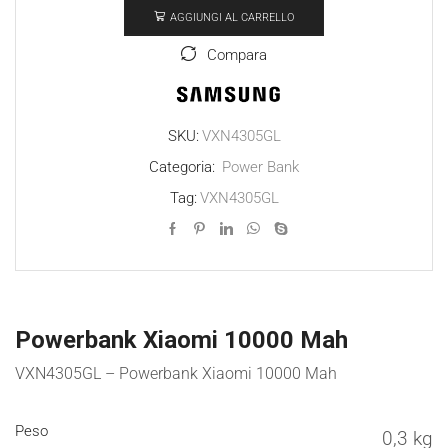
AGGIUNGI AL CARRELLO
10000
Mah
Compara
quantità
SKU:
VXN4305GL
Categoria:
Power Bank
Tag:
VXN4305GL
Powerbank Xiaomi 10000 Mah
VXN4305GL – Powerbank Xiaomi 10000 Mah
Peso
0,3 kg