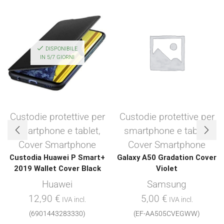
DISPONIBILE
IN 5/7 GIORNI
Custodie protettive per
Custodie protettive per
smartphone e tablet
,
smartphone e tablet
,
Cover Smartphone
Cover Smartphone
Custodia Huawei P Smart+
Galaxy A50 Gradation Cover
2019 Wallet Cover Black
Violet
Huawei
Samsung
12,90
€
5,00
€
IVA incl.
IVA incl.
(6901443283330)
(EF-AA505CVEGWW)