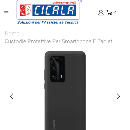
0
Home
Custodie Protettive Per Smartphone E Tablet