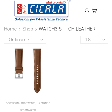
0
Home
Shop
WATCH3 STITCH LEATHER
Products
per
page
,
Accessori Smartwatch
Cinturino
smartwatch