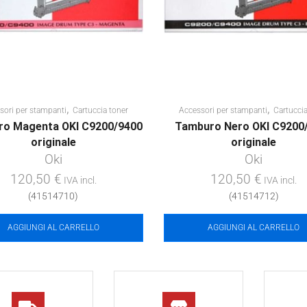
,
,
sori per stampanti
Cartuccia toner
Accessori per stampanti
Cartuccia
o Magenta OKI C9200/9400
Tamburo Nero OKI C9200
originale
originale
Oki
Oki
120,50
€
120,50
€
IVA incl.
IVA incl.
(41514710)
(41514712)
AGGIUNGI AL CARRELLO
AGGIUNGI AL CARRELLO