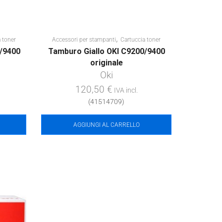
,
 toner
Accessori per stampanti
Cartuccia toner
/9400
Tamburo Giallo OKI C9200/9400
originale
Oki
120,50
€
IVA incl.
(41514709)
AGGIUNGI AL CARRELLO