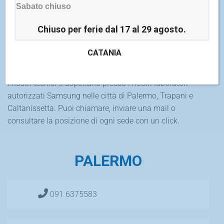
Sabato chiuso
ASSISTENZA TELEFONI
CELLULARI SAMSUNG IN
Chiuso per ferie dal 17 al 29 agosto.
SICILIA
CATANIA
I nostri tecnici ti aspettano presso i nostri laboratori
autorizzati Samsung nelle città di Palermo, Trapani e
Caltanissetta. Puoi chiamare, inviare una mail o
consultare la posizione di ogni sede con un click.
PALERMO
091 6375583