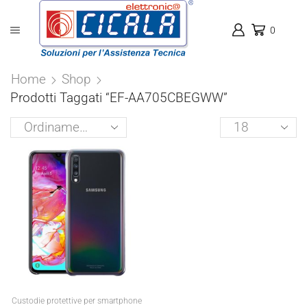
0
Home
Shop
Prodotti Taggati “EF-AA705CBEGWW”
Products
per
page
Custodie protettive per smartphone