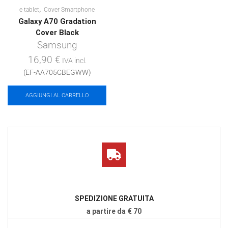
,
e tablet
Cover Smartphone
Galaxy A70 Gradation
Cover Black
Samsung
16,90
€
IVA incl.
(EF-AA705CBEGWW)
AGGIUNGI AL CARRELLO
SPEDIZIONE GRATUITA
a partire da € 70