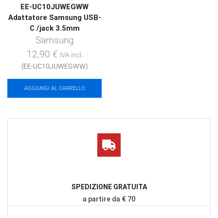
EE-UC10JUWEGWW
Adattatore Samsung USB-
C /jack 3.5mm
Samsung
12,90
€
IVA incl.
(EE-UC10JUWEGWW)
AGGIUNGI AL CARRELLO
SPEDIZIONE GRATUITA
a partire da € 70