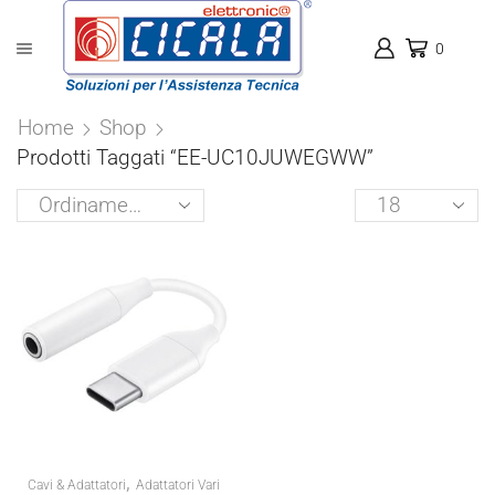
0
Home
Shop
Prodotti Taggati “EE-UC10JUWEGWW”
Products
per
page
,
Cavi & Adattatori
Adattatori Vari