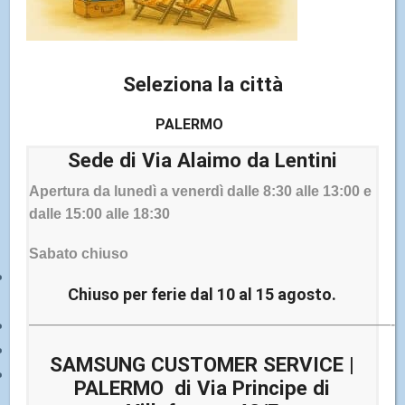
COSA RIPARIAMO CON
L'ASSISTENZA TV
Seleziona la città
DOMICILIO SICILIA
PALERMO
Il servizio di assistenza TV domicilio Sicilia di Elettronica
Sede di Via Alaimo da Lentini
Cicala copre i principali interventi di riparazione
televisori. Per saperne di più visita la pagina
centro
Apertura da lunedì a venerdì dalle 8:30 alle 13:00 e
assistenza televisori Sicilia
.
dalle 15:00 alle 18:30
Sabato chiuso
Sostituzione/Riparazione schermo/pannello
Chiuso per ferie dal 10 al 15 agosto.
TV a domicilio
Sostituzione barre LED TV a domicilio
—————————————————————————-
Sostituzione telecomando TV a domicilio
SAMSUNG CUSTOMER SERVICE |
Riparazione/sostituzione scheda madre TV a
PALERMO di Via Principe di
domicilio