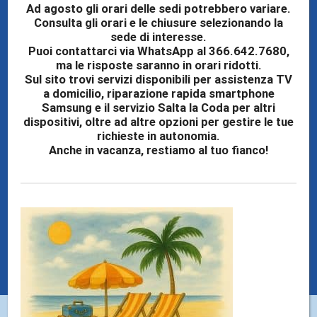
Ad agosto gli orari delle sedi potrebbero variare.
Consulta gli orari e le chiusure selezionando la
SERVIZIO RAPIDO
sede di interesse.
Puoi contattarci via WhatsApp al 366.642.7680,
Offriamo un servizio rapido, efficiente e garantito, con
ma le risposte saranno in orari ridotti.
intervento a domicilio nelle province di Palermo,
Sul sito trovi servizi disponibili per assistenza TV
a domicilio, riparazione rapida smartphone
Trapani, Caltanissetta ed Enna.
Samsung e il servizio Salta la Coda per altri
dispositivi, oltre ad altre opzioni per gestire le tue
richieste in autonomia.
Anche in vacanza, restiamo al tuo fianco!
MIGLIOR PREZZO
Garantiamo il miglior rapporto qualità prezzo su
qualsiasi riparazione. I nostri preventivi sono chiari e
dettagliati, senza sorprese finali.