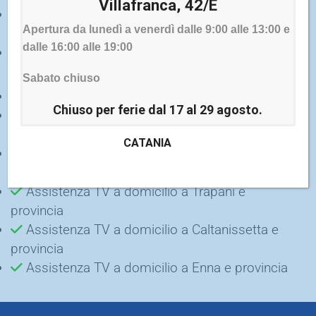
Villafranca, 42/E
Sostituzione/Riparazione One Connect TV a
Apertura da lunedì a venerdì dalle 9:00 alle 13:00 e
domicilio
dalle 16:00 alle 19:00
Sostituzione spinotto antenna TV a domicilio
Sabato chiuso
Sostituzione alimentatore TV a domicilio
Chiuso per ferie dal 17 al 29 agosto.
Installazione a parete TV grandi schermi a
domicilio
CATANIA
Assistenza TV a domicilio a Palermo e
provincia
Assistenza TV a domicilio a Trapani e
provincia
Assistenza TV a domicilio a Caltanissetta e
provincia
Assistenza TV a domicilio a Enna e provincia