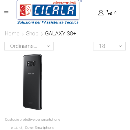
0
Home
Shop
GALAXY S8+
Products
per
page
Custodie protettive per smartphone
,
e tablet
Cover Smartphone