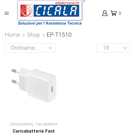
0
Home
Shop
EP-T1510
Products
per
page
,
Carica batterie
Caricabatterie
Caricabatterie Fast