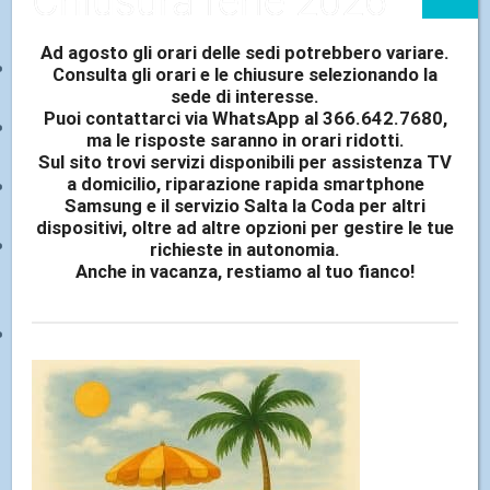
Chiusura ferie 2026
garanzia per +3 anni
Ad agosto gli orari delle sedi potrebbero variare.
Copertura in caso di guasti elettronici e
Consulta gli orari e le chiusure selezionando la
sede di interesse.
meccanici
Puoi contattarci via WhatsApp al 366.642.7680,
Nessuna franchigia o costi di riparazione da
ma le risposte saranno in orari ridotti.
pagare
Sul sito trovi servizi disponibili per assistenza TV
a domicilio, riparazione rapida smartphone
Assistenza immediata e supporto dalla
Samsung e il servizio Salta la Coda per altri
assistenza telefonica Sony
dispositivi, oltre ad altre opzioni per gestire le tue
Manutenzione di personale qualificato nei centri
richieste in autonomia.
Anche in vacanza, restiamo al tuo fianco!
di assistenza Elettronica Cicala, Assistenza Sony
Autorizzata
Il servizio è disponibile per 1080 giorni dopo la
data di acquisto dell’unità principale.
COME FUNZIONA?