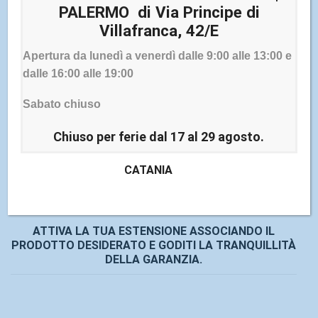
PALERMO di Via Principe di
Villafranca, 42/E
Apertura da lunedì a venerdì dalle 9:00 alle 13:00 e
dalle 16:00 alle 19:00
DOPO AVER SCELTO IL TIPO DI SERVIZIO ED AVER
EFFETTUATO L'ACQUISTO, RICEVI DA SONY UNA
Sabato chiuso
MAIL CON TUTTE LE INFORMAZIONI ED IL LINK PER
ATTIVARE LA TUA ESTENSIONE.
Chiuso per ferie dal 17 al 29 agosto.
CATANIA
ATTIVA LA TUA ESTENSIONE ASSOCIANDO IL
PRODOTTO DESIDERATO E GODITI LA TRANQUILLITÀ
DELLA GARANZIA.