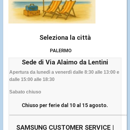
La richiesta del servizio è semplice, trovi sotto le
principali indicazioni da seguire. Il costo del servizio
dipende dal tipo di TV (QLED 8K, QLED 4K o UHD 4K),
dalle dimensione dello schermo e dalla durata richiesta
Seleziona la città
(1, 2 o 3 anni) del servizio. Potrai sempre contare sul
nostro supporto per individuare il tipo di TV, ricevere info
PALERMO
sui costi ed effettuare l’attivazione.
Sede di Via Alaimo da Lentini
Apertura da lunedì a venerdì dalle 8:30 alle 13:00 e
dalle 15:00 alle 18:30
Sabato chiuso
Chiuso per ferie dal 10 al 15 agosto.
SCEGLI IL PRODOTTO PER IL QUALE VUOI
—————————————————————————-
ESTENDERE LA GARANZIA, LA DURATA E INVIACI UNA
MAIL. TI CONTATTEREMO NOI PER COMUNICARTI I
SAMSUNG CUSTOMER SERVICE |
COSTI DEL SERVIZIO