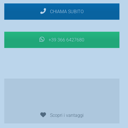
CHIAMA SUBITO
+39 366 6427680
Servizi
Lista Centri
disponibili online
Assistenza
Autorizzati
Scopri i vantaggi