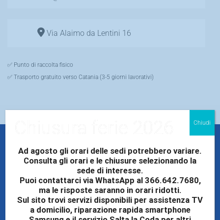
Via Alaimo da Lentini 16
✅ Punto di raccolta fisico
✅ Trasporto gratuito verso Catania (3-5 giorni lavorativi)
Chiusura ferie 2026
Chiudi
Ad agosto gli orari delle sedi potrebbero variare.
Consulta gli orari e le chiusure selezionando la
sede di interesse.
PERCHÉ SCEGLIERE
Puoi contattarci via WhatsApp al 366.642.7680,
ma le risposte saranno in orari ridotti.
ELETTRONICA CICALA PER
Sul sito trovi servizi disponibili per assistenza TV
a domicilio, riparazione rapida smartphone
L'ASSISTENZA TABLET
Samsung e il servizio Salta la Coda per altri