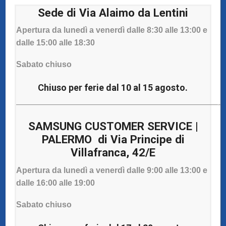
Sede di Via Alaimo da Lentini
Apertura da lunedì a venerdì dalle 8:30 alle 13:00 e
dalle 15:00 alle 18:30
PRENOTAZIONE INTERVENTO CON
APPUNTAMENTO
Sabato chiuso
Puoi prenotare online un appuntamento per la
Chiuso per ferie dal 10 al 15 agosto.
riparazione veloce del tuo tablet Huawei presso il
laboratorio di Catania o il punto di raccolta di
—————————————————————————-
Palermo.
SAMSUNG CUSTOMER SERVICE |
PALERMO di Via Principe di
Villafranca, 42/E
Apertura da lunedì a venerdì dalle 9:00 alle 13:00 e
dalle 16:00 alle 19:00
Sabato chiuso
RIPARAZIONE VELOCE (90')