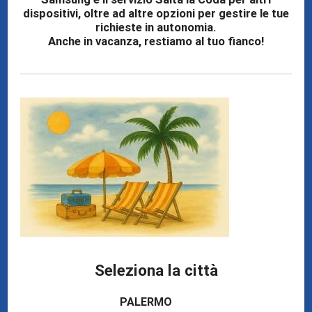
dispositivi, oltre ad altre opzioni per gestire le tue
HUAWEI
richieste in autonomia.
Anche in vacanza, restiamo al tuo fianco!
HUAWEI CUSTOMER SERVICE
Solo ed esclusivamente presso un Centro
Autorizzato potrai usufruire della Garanzia
Commerciale Huawei.
Seleziona la città
PALERMO