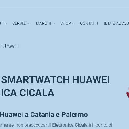
UT
SERVIZI
MARCHI
SHOP
CONTATTI
IL MIO ACCO
 HUAWEI
A SMARTWATCH HUAWEI
NICA CICALA
Huawei a Catania e Palermo
amente, non preoccuparti!
Elettronica Cicala
è il punto di