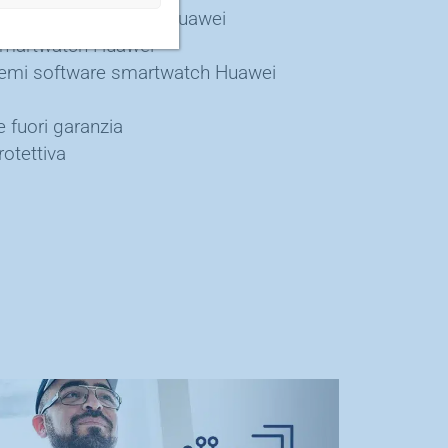
da liquidi smartwatch Huawei
 smartwatch Huawei
lemi software smartwatch Huawei
e fuori garanzia
rotettiva