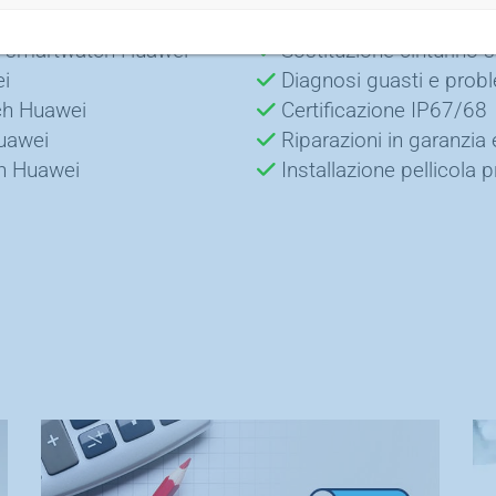
wei
Diagnosi infiltrazione 
e smartwatch Huawei
Sostituzione cinturino
i
Diagnosi guasti e prob
ch Huawei
Certificazione IP67/68
uawei
Riparazioni in garanzia 
ch Huawei
Installazione pellicola p