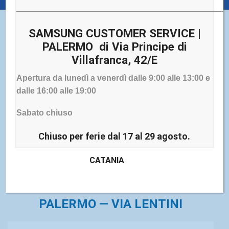
—————————————————————————-
SAMSUNG CUSTOMER SERVICE |
PALERMO di Via Principe di
I NOSTRI CENTRI DI
Villafranca, 42/E
ASSISTENZA TABLET
Apertura da lunedì a venerdì dalle 9:00 alle 13:00 e
dalle 16:00 alle 19:00
SAMSUNG IN SICILIA
Sabato chiuso
Il servizio di
assistenza tablet Samsung
Sicilia di
Elettronica Cicala è disponibile a Palermo con due sedi.
Chiuso per ferie dal 17 al 29 agosto.
Per chi si trova nelle province di Trapani, Caltanissetta ed
Enna è disponibile il servizio di
ritiro e riconsegna tramite
CATANIA
corriere
, gratuito per i dispositivi Samsung in garanzia.
PALERMO — VIA LENTINI