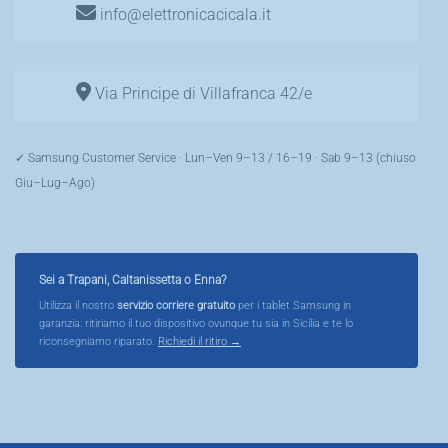
info@elettronicacicala.it
Via Principe di Villafranca 42/e
✓ Samsung Customer Service · Lun–Ven 9–13 / 16–19 · Sab 9–13 (chiuso
Giu–Lug–Ago)
Sei a Trapani, Caltanissetta o Enna?
Utilizza il nostro
servizio corriere gratuito
per i tablet Samsung in
garanzia: ritiriamo il tuo dispositivo ovunque tu sia in Sicilia e te lo
riconsegniamo riparato.
Richiedi il ritiro →