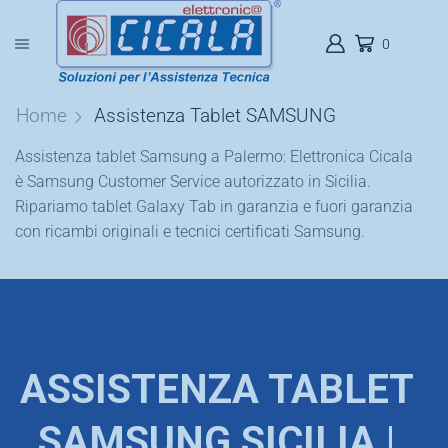
0
Home
Assistenza Tablet SAMSUNG
Assistenza tablet Samsung a Palermo: Elettronica Cicala
è Samsung Customer Service autorizzato in Sicilia.
Ripariamo tablet Galaxy Tab in garanzia e fuori garanzia
con ricambi originali e tecnici certificati Samsung.
ASSISTENZA TABLET
SAMSUNG SICILIA |