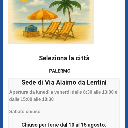
mesi aggiuntivi oltre la garanzia convenzionale.
Attivabile entro la scadenza dei 24 mesi dall'acquisto,
esclusivamente presso le nostre sedi di Palermo. Prezzo:
39,00€ (Cod. P-GT-1CXXT0HC).
Scopri l'Estensione Garanzia Samsung
COPERTURA DANNI ACCIDENTALI
Seleziona la città
Proteggi il tuo tablet Samsung da display rotto,
PALERMO
ossidazione da liquidi e altri danni accidentali con la
nostra copertura assicurativa. Disponibile per 12 mesi,
Sede di Via Alaimo da Lentini
senza franchigia, con 1 intervento incluso. Prezzi da
Apertura da lunedì a venerdì dalle 8:30 alle 13:00 e
59,90€ in base al valore del dispositivo.
dalle 15:00 alle 18:30
Scopri la Copertura Danni Accidentali
Sabato chiuso
Chiuso per ferie dal 10 al 15 agosto.