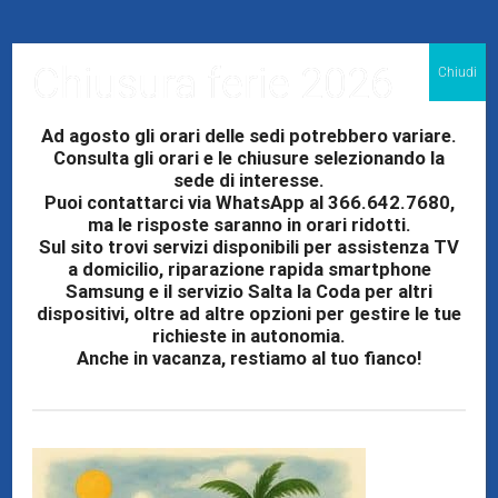
PROTEGGI IL TUO TABLET
Chiusura ferie 2026
Chiudi
SAMSUNG — ESTENSIONE
Ad agosto gli orari delle sedi potrebbero variare.
GARANZIA E COPERTURA
Consulta gli orari e le chiusure selezionando la
sede di interesse.
Puoi contattarci via WhatsApp al 366.642.7680,
DANNI ACCIDENTALI
ma le risposte saranno in orari ridotti.
Sul sito trovi servizi disponibili per assistenza TV
a domicilio, riparazione rapida smartphone
Oltre all'assistenza tablet Samsung, Elettronica Cicala
Samsung e il servizio Salta la Coda per altri
Sicilia offre due servizi per proteggere il tuo
dispositivi, oltre ad altre opzioni per gestire le tue
richieste in autonomia.
dispositivo nel tempo.
Anche in vacanza, restiamo al tuo fianco!
ESTENSIONE GARANZIA TABLET SAMSUNG
+12 MESI
Prolunga la copertura del tuo tablet Galaxy Tab di 12